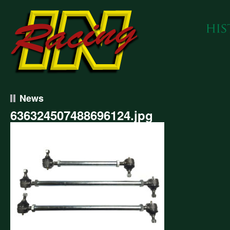
News
636324507488696124.jpg
324507488696124.jpg